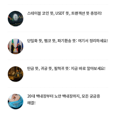
스테이블 코인 뜻, USDT 뜻, 트랜잭션 뜻 총정리!
단일화 뜻, 펨코 뜻, 파기환송 뜻: 여기서 정리하세요!
탄금 뜻, 귀궁 뜻, 팔척귀 뜻: 지금 바로 알아보세요!
20대 백내장부터 노안 백내장까지, 모든 궁금증
해결!