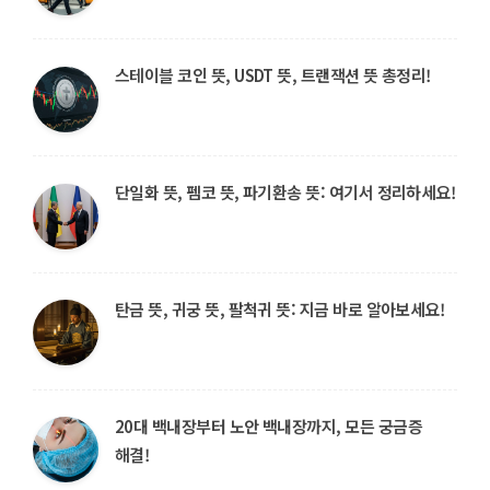
스테이블 코인 뜻, USDT 뜻, 트랜잭션 뜻 총정리!
단일화 뜻, 펨코 뜻, 파기환송 뜻: 여기서 정리하세요!
탄금 뜻, 귀궁 뜻, 팔척귀 뜻: 지금 바로 알아보세요!
20대 백내장부터 노안 백내장까지, 모든 궁금증
해결!