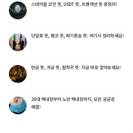
스테이블 코인 뜻, USDT 뜻, 트랜잭션 뜻 총정리!
단일화 뜻, 펨코 뜻, 파기환송 뜻: 여기서 정리하세요!
탄금 뜻, 귀궁 뜻, 팔척귀 뜻: 지금 바로 알아보세요!
20대 백내장부터 노안 백내장까지, 모든 궁금증
해결!