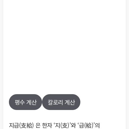
평수 계산
칼로리 계산
지급(支給) 은 한자 ‘지(支)’와 ‘급(給)’의